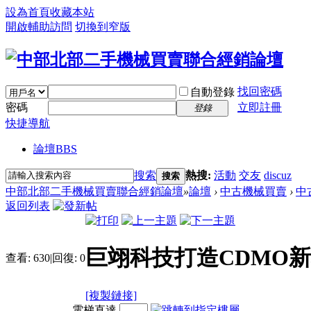
設為首頁
收藏本站
開啟輔助訪問
切換到窄版
找回密碼
自動登錄
密碼
立即註冊
登錄
快捷導航
論壇
BBS
搜索
熱搜:
活動
交友
discuz
搜索
中部北部二手機械買賣聯合經銷論壇
»
論壇
›
中古機械買賣
›
中
返回列表
巨翊科技打造CDMO
查看:
630
|
回復:
0
[複製鏈接]
電梯直達