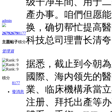
级干净车間、用于二
產办事。咱們但愿能
admin
换，确切帮忙提高醫
2679
2679
8177
科技总司理曹长清夸
主題
帖子
積分
管理員
据悉，截止到今朝為
國際、海内领先的醫
積分
8177
業、临床機構承當立
發消息
注册、拜托出產等办