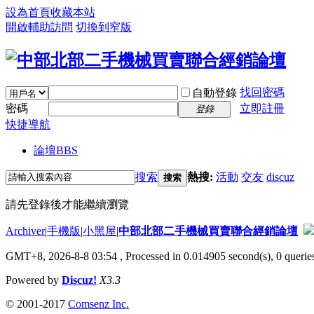
設為首頁
收藏本站
開啟輔助訪問
切換到窄版
找回密碼
自動登錄
密碼
立即註冊
登錄
快捷導航
論壇
BBS
搜索
熱搜:
活動
交友
discuz
搜索
請先登錄後才能繼續瀏覽
Archiver
|
手機版
|
小黑屋
|
中部北部二手機械買賣聯合經銷論壇
GMT+8, 2026-8-8 03:54
, Processed in 0.014905 second(s), 0 queries
Powered by
Discuz!
X3.3
© 2001-2017
Comsenz Inc.