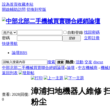
設為首頁
收藏本站
開啟輔助訪問
切換到窄版
找回密碼
自動登錄
密碼
立即註冊
登錄
快捷導航
論壇
BBS
搜索
熱搜:
活動
交友
discuz
搜索
中部北部二手機械買賣聯合經銷論壇
»
論壇
›
中古機械商
›
機械
返回列表
漳浦扫地機器人維修 
查看:
2028
|
回復:
0
粉尘