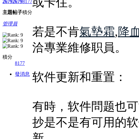
或卡住。
2679
2679
8177
主題
帖子
積分
管理員
若是不肯
氣墊霜
,
降
洽專業維修职員。
積分
8177
软件更新和重置：
發消息
有時，软件問题也可
抄是不是有可用的软
新。