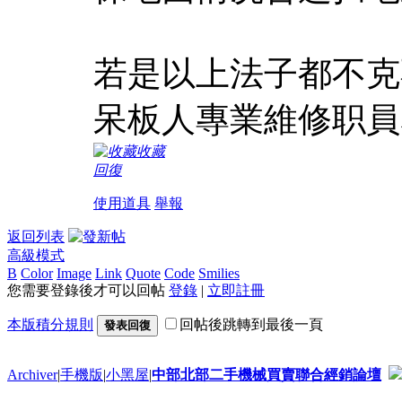
若是以上法子都不克
呆板人專業維修职員
收藏
回復
使用道具
舉報
返回列表
高級模式
B
Color
Image
Link
Quote
Code
Smilies
您需要登錄後才可以回帖
登錄
|
立即註冊
本版積分規則
回帖後跳轉到最後一頁
發表回復
Archiver
|
手機版
|
小黑屋
|
中部北部二手機械買賣聯合經銷論壇