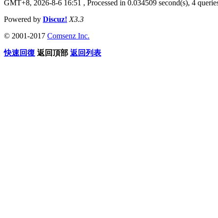
GMT+8, 2026-8-6 16:51
, Processed in 0.034509 second(s), 4 queries
Powered by
Discuz!
X3.3
© 2001-2017
Comsenz Inc.
快速回復
返回頂部
返回列表