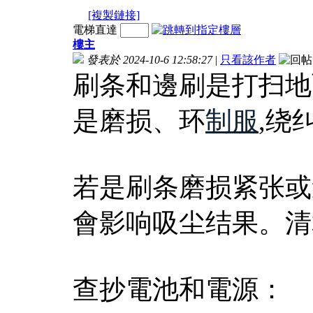
[複製鏈接]
電梯直達
樓主
發表於 2024-10-6 12:58:27
|
只看該作者
刷条和邊刷是打扫地
是磨损、环
制服
,绕
若是刷条磨损紧张或
會影响吸尘结果。清
查抄電池和電源：