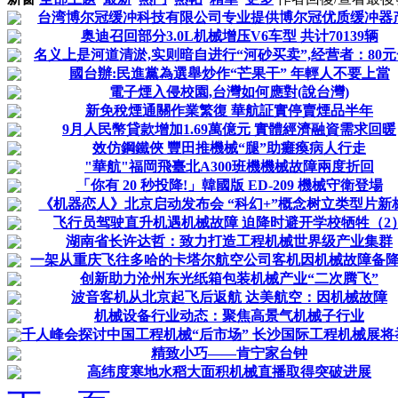
台湾博尔冠缓冲科技有限公司专业提供博尔冠优质缓冲器
奥迪召回部分3.0L机械增压V6车型 共计70139辆
名义上是河道清淤,实则暗自进行“河砂买卖”,经营者：80
國台辦:民進黨為選舉炒作“芒果干” 年輕人不要上當
電子煙入侵校園,台灣如何應對(說台灣)
新免稅煙通關作業繁復 華航証實停賣煙品半年
9月人民幣貸款增加1.69萬億元 實體經濟融資需求回暖
效仿鋼鐵俠 豐田推機械“腿”助癱瘓病人行走
"華航"福岡飛臺北A300班機機械故障兩度折回
「你有 20 秒投降!」韓國版 ED-209 機械守衛登場
《机器恋人》北京启动发布会 “科幻+”概念树立类型片新
飞行员驾驶直升机遇机械故障 迫降时避开学校牺牲（2
湖南省长许达哲：致力打造工程机械世界级产业集群
一架从重庆飞往多哈的卡塔尔航空公司客机因机械故障备
创新助力沧州东光纸箱包装机械产业“二次腾飞”
波音客机从北京起飞后返航 达美航空：因机械故障
机械设备行业动态：聚焦高景气机械子行业
千人峰会探讨中国工程机械“后市场” 长沙国际工程机械展将
精致小巧——肯宁家台钟
高纬度寒地水稻大面积机械直播取得突破进展