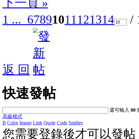
下一頁 »
1 ...
6
7
8
9
10
11
12
13
14
/
返 回
快速發帖
還可輸入
80
高級模式
B
Color
Image
Link
Quote
Code
Smilies
您需要登錄後才可以發帖