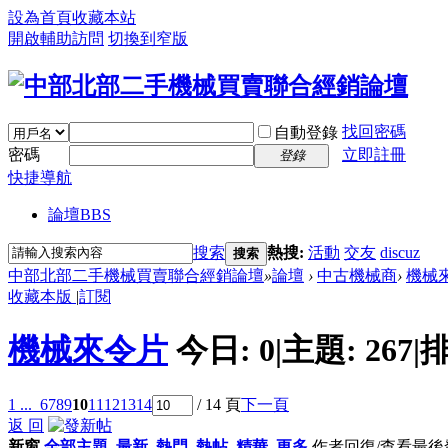
設為首頁
收藏本站
開啟輔助訪問
切換到窄版
找回密碼
自動登錄
密碼
立即註冊
登錄
快捷導航
論壇
BBS
搜索
熱搜:
活動
交友
discuz
搜索
中部北部二手機械買賣聯合經銷論壇
»
論壇
›
中古機械商
›
機械
收藏本版
|
訂閱
機械來令片
今日:
0
|
主題:
267
|
排
1 ...
6
7
8
9
10
11
12
13
14
/ 14 頁
下一頁
返 回
新窗
全部主題
最新
熱門
熱帖
精華
更多
作者
回復/查看
最後